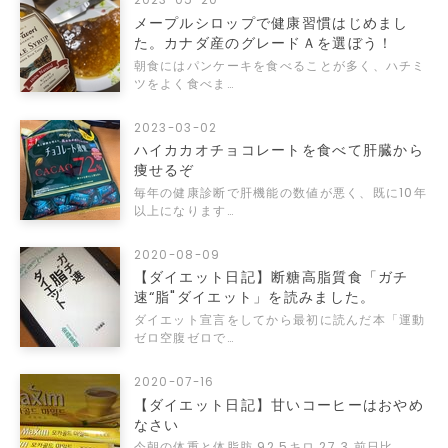
2023-05-20
メープルシロップで健康習慣はじめまし
た。カナダ産のグレードＡを選ぼう！
朝食にはパンケーキを食べることが多く、ハチミ
ツをよく食べま…
2023-03-02
ハイカカオチョコレートを食べて肝臓から
痩せるぞ
毎年の健康診断で肝機能の数値が悪く、既に10年
以上になります…
2020-08-09
【ダイエット日記】断糖高脂質食「ガチ
速“脂"ダイエット」を読みました。
ダイエット宣言をしてから最初に読んだ本「運動
ゼロ空腹ゼロで…
2020-07-16
【ダイエット日記】甘いコーヒーはおやめ
なさい
今朝の体重と体脂肪 92.5キロ 27.3 前日比